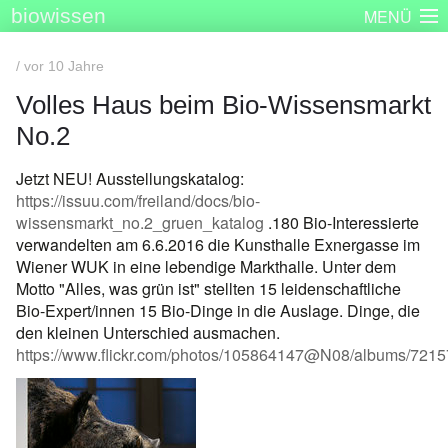
biowissen
MENÜ
Startseite
Skizzenbücher
Plakatserie
Dinge
/ vor 10 Jahre
Über biowissen
Aktuell
Partner
Kontakt
Impressum
Volles Haus beim Bio-Wissensmarkt
No.2
Jetzt NEU! Ausstellungskatalog:
https://issuu.com/freiland/docs/bio-
wissensmarkt_no.2_gruen_katalog
.180 Bio-Interessierte
verwandelten am 6.6.2016 die Kunsthalle Exnergasse im
Wiener WUK in eine lebendige Markthalle. Unter dem
Motto "Alles, was grün ist" stellten 15 leidenschaftliche
Bio-Expert/innen 15 Bio-Dinge in die Auslage. Dinge, die
den kleinen Unterschied ausmachen.
https://www.flickr.com/photos/105864147@N08/albums/72