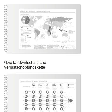
Die landwirtschaftliche
Verlustschöpfungskette