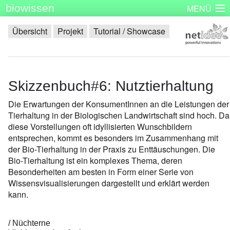
biowissen
MENÜ
Startseite
Skizzenbücher
Plakatserie
Dinge
Übersicht
Projekt
Tutorial / Showcase
Über biowissen
Aktuell
Partner
Kontakt
Impressum
Skizzenbuch#6: Nutztierhaltung
Die Erwartungen der KonsumentInnen an die Leistungen der
Tierhaltung in der Biologischen Landwirtschaft sind hoch. Da
diese Vorstellungen oft idyllisierten Wunschbildern
entsprechen, kommt es besonders im Zusammenhang mit
der Bio-Tierhaltung in der Praxis zu Enttäuschungen. Die
Bio-Tierhaltung ist ein komplexes Thema, deren
Besonderheiten am besten in Form einer Serie von
Wissensvisualisierungen dargestellt und erklärt werden
kann.
Nüchterne