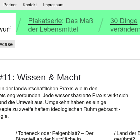
Partner
Kontakt
Impressum
Plakatserie
: Das Maß
30 Dinge
wurf
der Lebensmittel
verändern
owcase
#11: Wissen & Macht
n der landwirtschaftlichen Praxis wie in den
ts eng verbunden. Jede wissensbasierte Praxis wirkt sich
nd die Umwelt aus. Umgekehrt haben es einige
nzepte zu zweifelhaftem ideologischen Ruhm gebracht -
ogie.
Torteneck oder Feigenblatt? – Der
Land der B
Bioanteil an der Nutzfläche in
gerühmt?