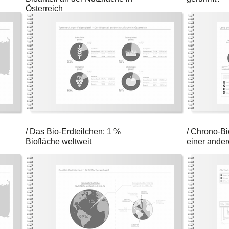
Österreich
Das Bio-Erdteilchen: 1 %
Chrono-Bi
Biofläche weltweit
einer ander