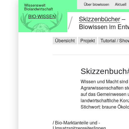
Über biowissen
Aktuell
Wissenswelt
Biolandwirtschaft
BIO-WISSEN
Skizzenbücher
–
Biowissen im Ent
Übersicht
Projekt
Tutorial / Sh
Skizzenbuch
Wissen und Macht sind i
Agrarwissenschaften ste
auf das Gemeinwesen u
landwirtschaftliche Ko
Stichwort: braune Ökol
Bio-Marktanteile und -
Umsatzspitzenreiter/innen