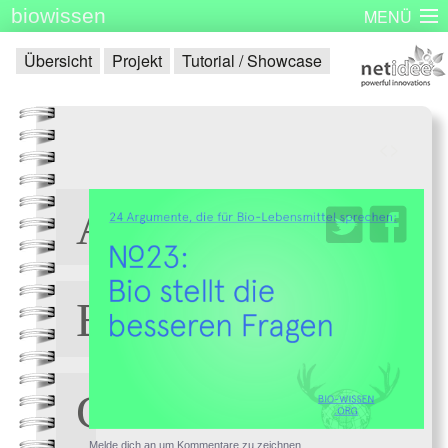
biowissen
MENÜ
Startseite
Skizzenbücher
Plakatserie
Dinge
Übersicht
Projekt
Tutorial / Showcase
Über biowissen
Aktuell
Partner
Kontakt
Impressum
<
>
Melde dich an um Kommentare zu zeichnen