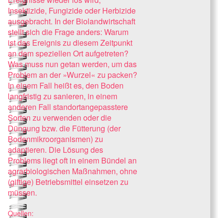
Insektizide, Fungizide oder Herbizide
ausgebracht. In der Biolandwirtschaft
stellt sich die Frage anders: Warum
ist das Ereignis zu diesem Zeitpunkt
an dem speziellen Ort aufgetreten?
Was muss nun getan werden, um das
Problem an der »Wurzel« zu packen?
In einem Fall heißt es, den Boden
langfristig zu sanieren, in einem
anderen Fall standortangepasstere
Sorten zu verwenden oder die
Düngung bzw. die Fütterung (der
Bodenmikroorganismen) zu
adaptieren. Die Lösung des
Problems liegt oft in einem Bündel an
agrarbiologischen Maßnahmen, ohne
(giftige) Betriebsmittel einsetzen zu
müssen.
Quellen: