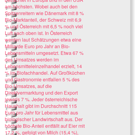
am höchsten. Wobei auch bei den
Spitzenreitern wie Dänemark mit 8 %
Bio-Marktanteil, der Schweiz mit 6,9
% und Österreich mit 6,5 % noch viel
Luft nach oben ist. In Österreich
werden laut Schätzungen etwa eine
Milliarde Euro pro Jahr an Bio-
Lebensmitteln umgesetzt. Etwa 67 %
des Umsatzes werden im
Lebensmitteleinzelhandel erzielt, 14
% im Biofachhandel. Auf Großküchen
und Gastronomie entfallen 5 % des
Bio-Umsatzes, auf die
Direktvermarktung und den Export
jeweils 7 %. Jeder österreichische
Haushalt gibt im Durchschnitt 115
Euro pro Jahr für Lebensmittel aus
biologischer Landwirtschaft aus. Der
höchste Bio-Anteil entfällt auf Eier mit
17,2 %, gefolgt von Milch (15,4 %),