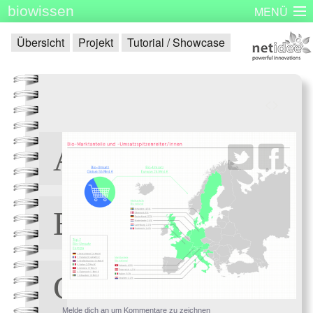
biowissen
MENÜ
Startseite
Skizzenbücher
Plakatserie
Dinge
Übersicht
Projekt
Tutorial / Showcase
Über biowissen
Aktuell
Partner
Kontakt
Impressum
<
>
Melde dich an um Kommentare zu zeichnen