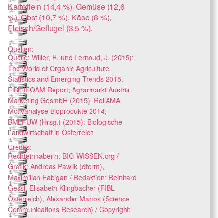
Kartoffeln (14,4 %), Gemüse (12,6
%), Obst (10,7 %), Käse (8 %),
Fleisch/Geflügel (3,5 %).
Quellen:
Quelle: Willer, H. und Lernoud, J. (2015):
The World of Organic Agriculture.
Statistics and Emerging Trends 2015.
FiBL-IFOAM Report; Agrarmarkt Austria
Marketing GesmbH (2015): RollAMA
Motivanalyse Bioprodukte 2014;
BMLFUW (Hrsg.) (2015): Biologische
Landwirtschaft in Österreich
Credits:
Rechteinhaberin: BIO-WISSEN.org /
Grafik: Andreas Pawlik (dform),
Maximilian Fabigan / Redaktion: Reinhard
Gessl, Elisabeth Klingbacher (FIBL
Österreich), Alexander Martos (Science
Communications Research) / Copyright: