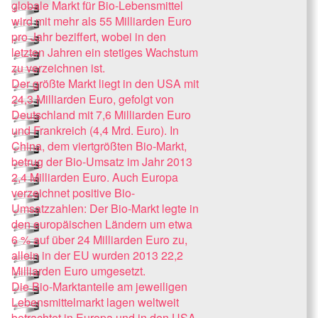
globale Markt für Bio-Lebensmittel
wird mit mehr als 55 Milliarden Euro
pro Jahr beziffert, wobei in den
letzten Jahren ein stetiges Wachstum
zu verzeichnen ist.
Der größte Markt liegt in den USA mit
24,3 Milliarden Euro, gefolgt von
Deutschland mit 7,6 Milliarden Euro
und Frankreich (4,4 Mrd. Euro). In
China, dem viertgrößten Bio-Markt,
betrug der Bio-Umsatz im Jahr 2013
2,4 Milliarden Euro. Auch Europa
verzeichnet positive Bio-
Umsatzzahlen: Der Bio-Markt legte in
den europäischen Ländern um etwa
6 % auf über 24 Milliarden Euro zu,
allein in der EU wurden 2013 22,2
Milliarden Euro umgesetzt.
Die Bio-Marktanteile am jeweiligen
Lebensmittelmarkt lagen weltweit
betrachtet in Europa und in den USA