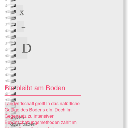
Bio bleibt am Boden
Landwirtschaft greift in das natürliche
Gefüge des Bodens ein. Doch im
Gegensatz zu intensiven
Skizze
Bewirtschaftungsmethoden zählt im
downloaden