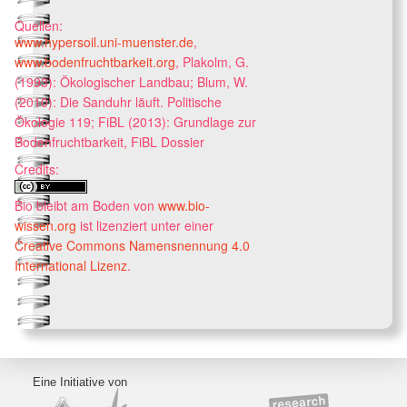
Quellen:
www.hypersoil.uni-muenster.de
,
www.bodenfruchtbarkeit.org
, Plakolm, G.
(1993): Ökologischer Landbau; Blum, W.
(2010): Die Sanduhr läuft. Politische
Ökologie 119; FiBL (2013): Grundlage zur
Bodenfruchtbarkeit, FiBL Dossier
Credits:
Bio bleibt am Boden
von
www.bio-
wissen.org
ist lizenziert unter einer
Creative Commons Namensnennung 4.0
International Lizenz
.
Eine Initiative von