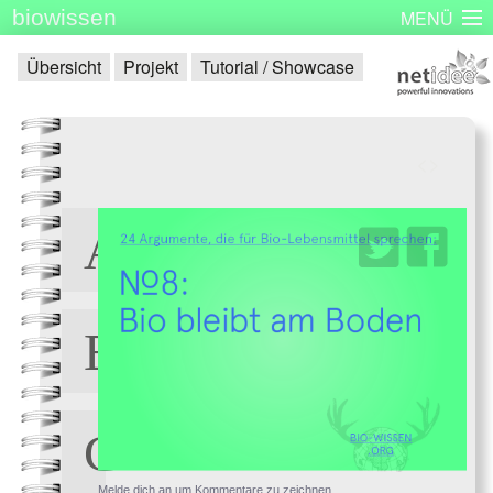
biowissen
MENÜ
Startseite
Skizzenbücher
Plakatserie
Dinge
Übersicht
Projekt
Tutorial / Showcase
Über biowissen
Aktuell
Partner
Kontakt
Impressum
<
>
Melde dich an um Kommentare zu zeichnen