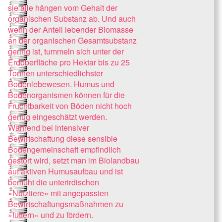
sie alle hängen vom Gehalt der
organischen Substanz ab. Und auch
wenn der Anteil lebender Biomasse
an der organischen Gesamtsubstanz
gering ist, tummeln sich unter der
Erdoberfläche pro Hektar bis zu 25
Tonnen unterschiedlichster
Bodenlebewesen. Humus und
Bodenorganismen können für die
Fruchtbarkeit von Böden nicht hoch
genug eingeschätzt werden.
Während bei intensiver
Bewirtschaftung diese sensible
Bodengemeinschaft empfindlich
gestört wird, setzt man im Biolandbau
auf aktiven Humusaufbau und ist
bemüht die unterirdischen
»Nutztiere« mit angepassten
Bewirtschaftungsmaßnahmen zu
»füttern« und zu fördern.