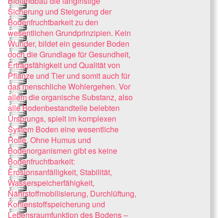
Biolandbau die langfristige
Sicherung und Steigerung der
Bodenfruchtbarkeit zu den
wesentlichen Grundprinzipien. Kein
Wunder, bildet ein gesunder Boden
doch die Grundlage für Gesundheit,
Ertragsfähigkeit und Qualität von
Pflanze und Tier und somit auch für
das menschliche Wohlergehen. Vor
allem die organische Substanz, also
alle Bodenbestandteile belebten
Ursprungs, spielt im komplexen
System Boden eine wesentliche
Rolle. Ohne Humus und
Bodenorganismen gibt es keine
Bodenfruchtbarkeit:
Erosionsanfälligkeit, Stabilität,
Wasserspeicherfähigkeit,
Nährstoffmobilisierung, Durchlüftung,
Kohlenstoffspeicherung und
Lebensraumfunktion des Bodens –