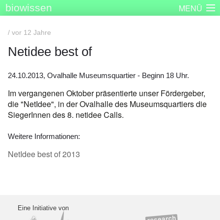
biowissen
MENÜ
Startseite
Skizzenbücher
Plakatserie
Dinge
/ vor 12 Jahre
Über biowissen
Aktuell
Partner
Kontakt
Impressum
Netidee best of
24.10.2013, Ovalhalle Museumsquartier - Beginn 18 Uhr.
Im vergangenen Oktober präsentierte unser Fördergeber,
die "NetIdee", in der Ovalhalle des Museumsquartiers die
SiegerInnen des 8. netidee Calls.
Weitere Informationen:
NetIdee best of 2013
Eine Initiative von